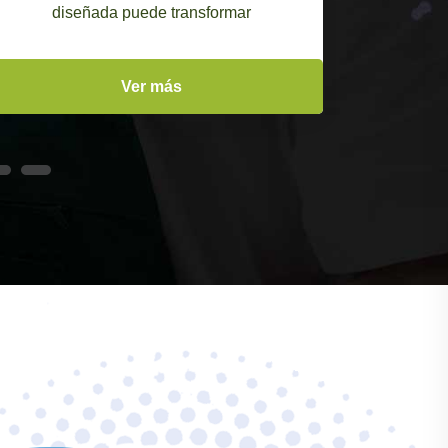
diseñada puede transformar
alumb
Ver más