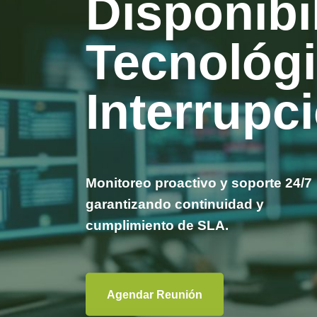
nibilidad
lógica Sin
rupciones
 soporte 24/7
idad y
.