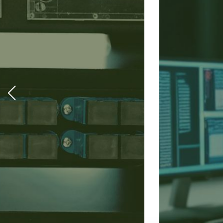
Dispo
Tecno
Inter
Monitoreo proactivo y
garantizando continu
cumplimiento de SLA
Agendar Reunión