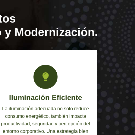
tos
 y Modernización.
Iluminación Eficiente
Al
La iluminación adecuada no solo reduce
Las c
consumo energético, también impacta
infraest
productividad, seguridad y percepción del
seguri
entorno corporativo. Una estrategia bien
sostenibi