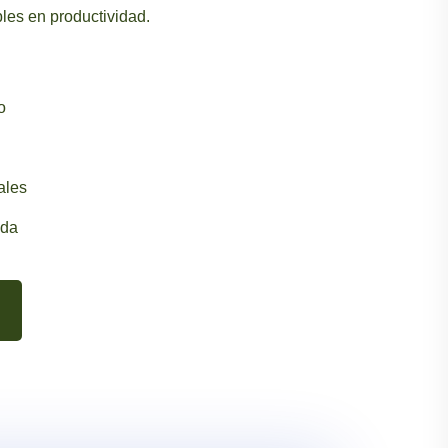
les en productividad.
o
ales
ada